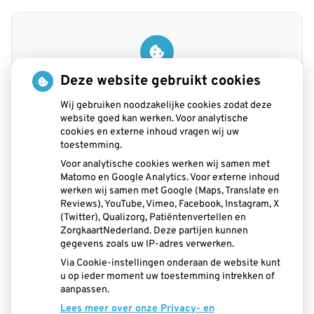
U heeft geen toestemming gegeven voor
Deze website gebruikt cookies
externe inhoud
die nodig is om dit te
zien.
Wij gebruiken noodzakelijke cookies zodat deze
website goed kan werken. Voor analytische
Cookie-instellingen wijzigen
cookies en externe inhoud vragen wij uw
toestemming.
Voor analytische cookies werken wij samen met
Matomo en Google Analytics. Voor externe inhoud
Adresgegevens
werken wij samen met Google (Maps, Translate en
Reviews), YouTube, Vimeo, Facebook, Instagram, X
Kortgene
(Twitter), Qualizorg, Patiëntenvertellen en
ZorgkaartNederland. Deze partijen kunnen
Hoofdstraat 77
gegevens zoals uw IP-adres verwerken.
4484 CC Kortgene
Via Cookie-instellingen onderaan de website kunt
Telefoon:
u op ieder moment uw toestemming intrekken of
0113-301992
aanpassen.
Mail:
Lees meer over onze Privacy- en