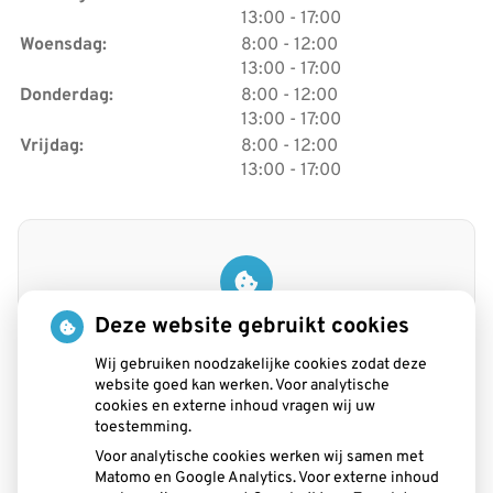
tot
13:00
- 17:00
tot
Woensdag:
8:00
- 12:00
tot
13:00
- 17:00
tot
Donderdag:
8:00
- 12:00
tot
13:00
- 17:00
tot
Vrijdag:
8:00
- 12:00
tot
13:00
- 17:00
U heeft geen toestemming gegeven voor
Deze website gebruikt cookies
externe inhoud
die nodig is om dit te
zien.
Wij gebruiken noodzakelijke cookies zodat deze
website goed kan werken. Voor analytische
Cookie-instellingen wijzigen
cookies en externe inhoud vragen wij uw
toestemming.
Voor analytische cookies werken wij samen met
Matomo en Google Analytics. Voor externe inhoud