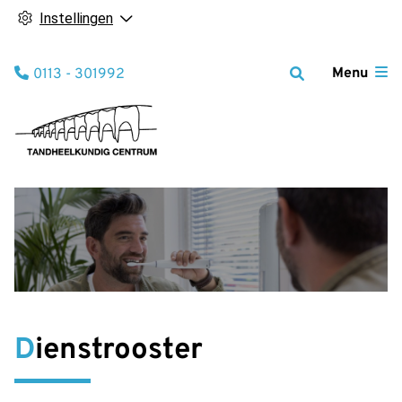
Instellingen
Tel:
Menu
0113 - 301992
Dienstrooster